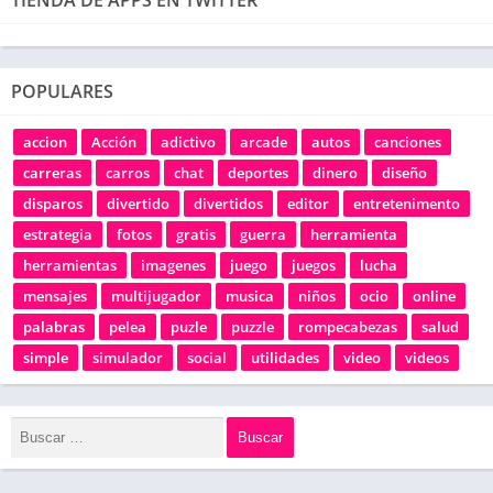
POPULARES
accion
Acción
adictivo
arcade
autos
canciones
carreras
carros
chat
deportes
dinero
diseño
disparos
divertido
divertidos
editor
entretenimento
estrategia
fotos
gratis
guerra
herramienta
herramientas
imagenes
juego
juegos
lucha
mensajes
multijugador
musica
niños
ocio
online
palabras
pelea
puzle
puzzle
rompecabezas
salud
simple
simulador
social
utilidades
video
videos