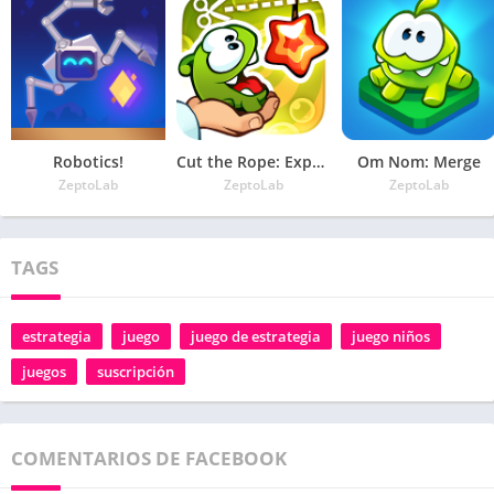
Robotics!
Cut the Rope: Experiments GOLD
Om Nom: Merge
ZeptoLab
ZeptoLab
ZeptoLab
TAGS
estrategia
juego
juego de estrategia
juego niños
juegos
suscripción
COMENTARIOS DE FACEBOOK