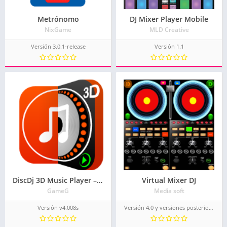
Metrónomo
DJ Mixer Player Mobile
NixGame
MLD Creative
Versión 3.0.1-release
Versión 1.1
DiscDj 3D Music Player – 3D Dj Music Mixer Studio
Virtual Mixer DJ
GameG
Media soft
Versión v4.008s
Versión 4.0 y versiones posteriores