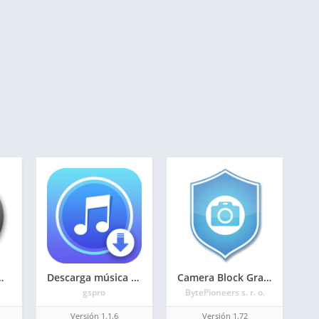
ica predeterminado
Descarga música – Reproductor de música
Camera Block Gratis – Anti spyware y anti malware
gspro
BytePioneers s. r. o.
Versión 1.1.6
Versión 1.72