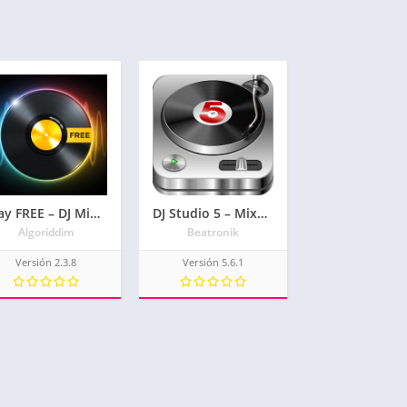
djay FREE – DJ Mix Remix Music
DJ Studio 5 – Mixer gratis
Algoriddim
Beatronik
Versión 2.3.8
Versión 5.6.1