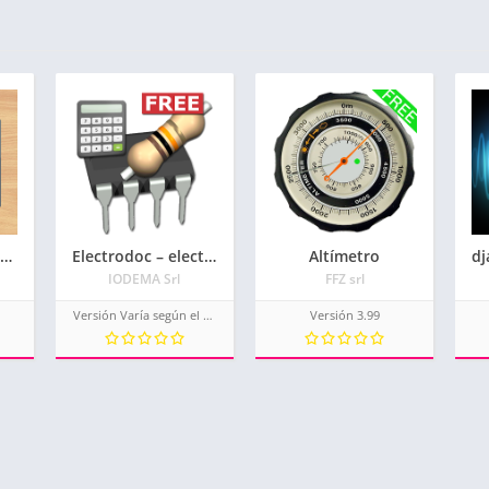
Sismómetro：vibrómetro
Electrodoc – electrónica en tus manos
Altímetro
IODEMA Srl
FFZ srl
Versión Varía según el dispositivo.
Versión 3.99