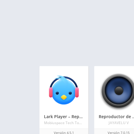
Lark Player – Reproductor Gratis de MP3 y Youtube
Reproductor de mús
Mobiuspace Tech Top Player
JAYAVELU V
Versión 4.5.1
Versión 7.0.15