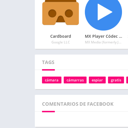
Cardboard
MX Player Códec (ARMv6)
Google LLC
MX Media (formerly J2 Interactive)
TAGS
cámara
cámarras
espiar
gratis
COMENTARIOS DE FACEBOOK