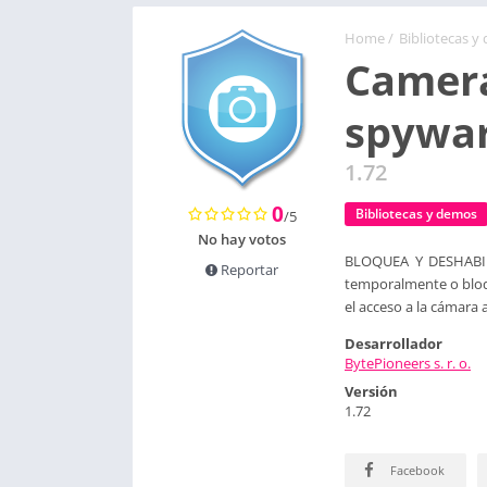
Home
/
Bibliotecas y
Camera
spywar
1.72
0
Bibliotecas y demos
/5
No hay votos
BLOQUEA Y DESHABI
Reportar
temporalmente o bloqu
el acceso a la cámara 
Desarrollador
BytePioneers s. r. o.
Versión
1.72
Facebook