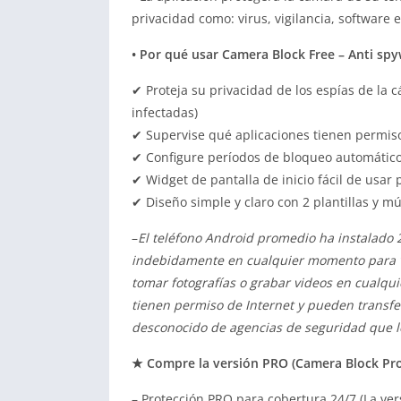
privacidad como: virus, vigilancia, software 
• Por qué usar Camera Block Free – Anti spy
✔ Proteja su privacidad de los espías de la 
infectadas)
✔ Supervise qué aplicaciones tienen permi
✔ Configure períodos de bloqueo automátic
✔ Widget de pantalla de inicio fácil de usar
✔ Diseño simple y claro con 2 plantillas y mú
–
El teléfono Android promedio ha instalado
indebidamente en cualquier momento para vig
tomar fotografías o grabar videos en cualqu
tienen permiso de Internet y pueden transf
desconocido de agencias de seguridad que lo
★ Compre la versión PRO (Camera Block Pro 
– Protección PRO para cobertura 24/7 (La ver