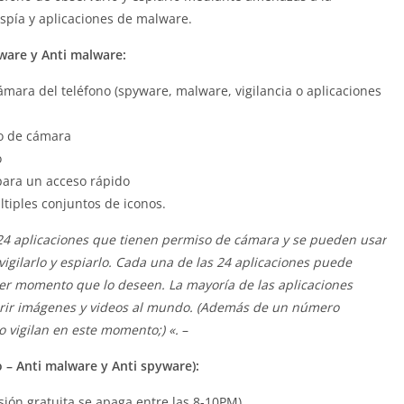
espía y aplicaciones de malware.
ware y Anti malware:
cámara del teléfono (spyware, malware, vigilancia o aplicaciones
so de cámara
o
 para un acceso rápido
ltiples conjuntos de iconos.
 24 aplicaciones que tienen permiso de cámara y se pueden usar
ilarlo y espiarlo. Cada una de las 24 aplicaciones puede
ier momento que lo deseen. La mayoría de las aplicaciones
erir imágenes y videos al mundo. (Además de un número
 vigilan en este momento;) «.
–
– Anti malware y Anti spyware):
sión gratuita se apaga entre las 8-10PM)