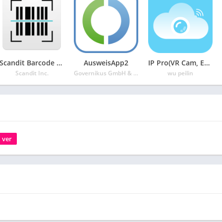
Scandit Barcode Scanner Demo
AusweisApp2
IP Pro(VR Cam, EseeCloud)
Scandit Inc.
Governikus GmbH & Co. KG
wu peilin
ver