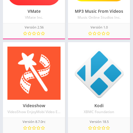
VMate
MP3 Music From Videos
VMate Inc.
Music Online Studios Inc.
Versión 2.56
Versión 1.0
Videoshow
Kodi
VideoShow EnjoyMobi Video Editor & Video Maker Inc
XBMC Foundation
Versión 8.7.0rc
Versión 18.5