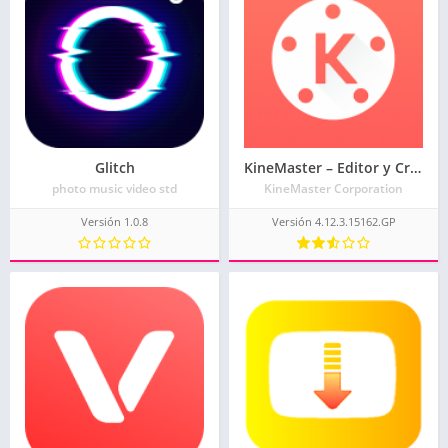
Glitch
KineMaster – Editor y Creador de Video
photo music video std
KineMaster Corporation
Versión 1.0.8
Versión 4.12.3.15162.GP