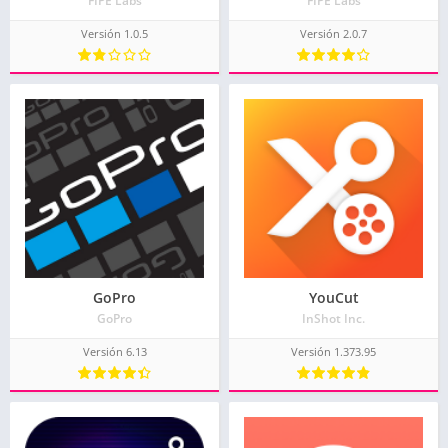
FIPE Labs
FIPE Labs
Versión 1.0.5
Versión 2.0.7
GoPro
YouCut
GoPro
InShot Inc.
Versión 6.13
Versión 1.373.95