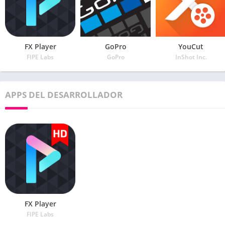
FX Player
GoPro
YouCut
FIPE Labs
GoPro
InShot Inc.
APPS DEL DESARROLLADOR
FX Player
FIPE Labs