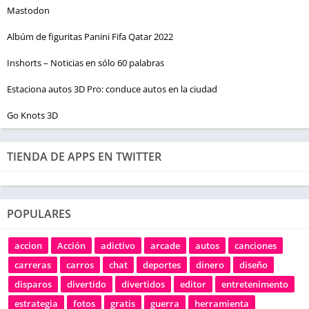
Mastodon
Albúm de figuritas Panini Fifa Qatar 2022
Inshorts – Noticias en sólo 60 palabras
Estaciona autos 3D Pro: conduce autos en la ciudad
Go Knots 3D
TIENDA DE APPS EN TWITTER
POPULARES
accion
Acción
adictivo
arcade
autos
canciones
carreras
carros
chat
deportes
dinero
diseño
disparos
divertido
divertidos
editor
entretenimento
estrategia
fotos
gratis
guerra
herramienta