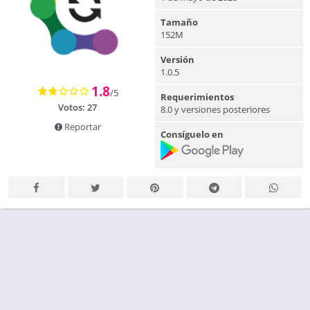
Tamaño
152M
Versión
1.0.5
1.8
/5
Requerimientos
Votos:
27
8.0 y versiones posteriores
Reportar
Consíguelo en