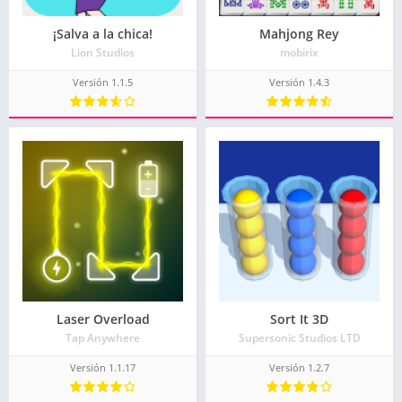
¡Salva a la chica!
Mahjong Rey
Lion Studios
mobirix
Versión 1.1.5
Versión 1.4.3
Laser Overload
Sort It 3D
Tap Anywhere
Supersonic Studios LTD
Versión 1.1.17
Versión 1.2.7