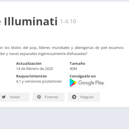
 Illuminati
1.4.10
 los ídolos del pop, líderes mundiales y alienígenas de piel escamos
er y naves espaciales ingeniosamente disfrazadas?
Actualización
Tamaño
14 de febrero de 2020
40M
Requerimientos
Consíguelo en
4.1 y versiones posteriores
Twitter
Pinterest
Telegram