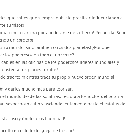
s que sabes que siempre quisiste practicar influenciando a
nte sumisos!
inati en la carrera por apoderarse de la Tierra! Recuerda: Si no
siendo un cordero!
estro mundo, sino también otros dos planetas! ¿Por qué
tactos poderosos en todo el universo?
cables en las oficinas de los poderosos líderes mundiales y
ajusten a tus planes turbios!
ede traerte mientras traes tu propio nuevo orden mundial!
ón y darles mucho más para teorizar.
n el mundo desde las sombras, recluta a los ídolos del pop y a
 tan sospechoso culto y asciende lentamente hasta el estatus de
i acaso y únete a los Illuminati!
culto en este texto, ¡deja de buscar!