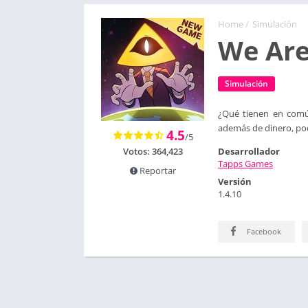
Home
/
Simulación
We Are
Simulación
¿Qué tienen en común
además de dinero, pod
4.5
/5
Votos:
364,423
Desarrollador
Tapps Games
Reportar
Versión
1.4.10
Facebook