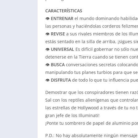
CARACTERÍSTICAS
👁️
ENTRENAR
el mundo dominando habilidade
las personas y haciéndolas corderos felizme
👁️
REVISE
a sus rivales miembros de los Illum
estás sentado en la silla de arriba, ¡sigues 
👁️
UNIVERSAL
Es difícil gobernar no sólo nu
detenerse en la Tierra cuando se tienen con
👁️
BUSCA
conversaciones secretas colocando 
manipulando tus planes turbios para que se 
👁️
DISFRUTA
de todo lo que tu influencia pu
Demostrar que los conspiradores tienen raz
Sal con los reptiles alienígenas que controla
las estrellas de Hollywood a través de tu no
gran jefe de los Illuminati!
¡Ponte tu sombrero de papel de aluminio por s
P.D.: No hay absolutamente ningún mensaje o