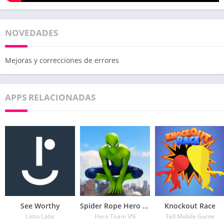
NOVEDADES
Mejoras y correcciones de errores
APPS RELACIONADAS
See Worthy
Spider Rope Hero – Vegas Crime city
Knockout Race
Listo Labs
Hero Team VN
Fall Mobile Game