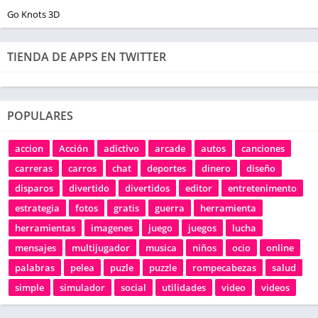
Go Knots 3D
TIENDA DE APPS EN TWITTER
POPULARES
accion
Acción
adictivo
arcade
autos
canciones
carreras
carros
chat
deportes
dinero
diseño
disparos
divertido
divertidos
editor
entretenimento
estrategia
fotos
gratis
guerra
herramienta
herramientas
imagenes
juego
juegos
lucha
mensajes
multijugador
musica
niños
ocio
online
palabras
pelea
puzle
puzzle
rompecabezas
salud
simple
simulador
social
utilidades
video
videos