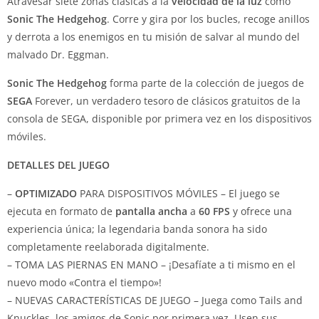
Atravesar siete zonas clásicas a la
velocidad de la luz
como
Sonic The Hedgehog
. Corre y gira por los bucles, recoge anillos
y derrota a los enemigos en tu misión de salvar al mundo del
malvado Dr. Eggman.
Sonic The Hedgehog
forma parte de la colección de juegos de
SEGA
Forever, un verdadero tesoro de clásicos gratuitos de la
consola de SEGA, disponible por primera vez en los dispositivos
móviles.
DETALLES DEL JUEGO
–
OPTIMIZADO
PARA DISPOSITIVOS MÓVILES – El juego se
ejecuta en formato de
pantalla ancha
a
60 FPS
y ofrece una
experiencia única; la legendaria banda sonora ha sido
completamente reelaborada digitalmente.
– TOMA LAS PIERNAS EN MANO – ¡Desafíate a ti mismo en el
nuevo modo «Contra el tiempo»!
– NUEVAS CARACTERÍSTICAS DE JUEGO – Juega como Tails and
Knuckles, los amigos de Sonic por primera vez. Usen sus