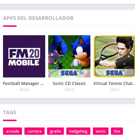
APPS DEL DESARROLLADOR
Football Manager 2020 Mobile
Sonic CD Classic
Virtual Tennis Chal
SEGA
SEGA
SEGA
TAGS
arcade
carrera
gratis
hedgehog
sonic
the