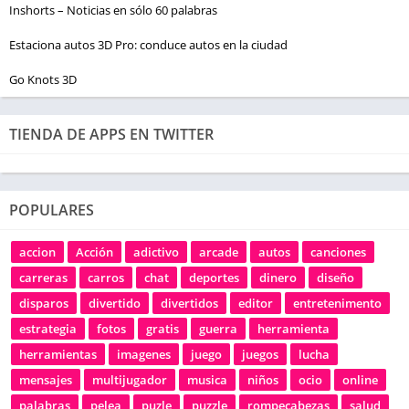
Inshorts – Noticias en sólo 60 palabras
Estaciona autos 3D Pro: conduce autos en la ciudad
Go Knots 3D
TIENDA DE APPS EN TWITTER
POPULARES
accion
Acción
adictivo
arcade
autos
canciones
carreras
carros
chat
deportes
dinero
diseño
disparos
divertido
divertidos
editor
entretenimento
estrategia
fotos
gratis
guerra
herramienta
herramientas
imagenes
juego
juegos
lucha
mensajes
multijugador
musica
niños
ocio
online
palabras
pelea
puzle
puzzle
rompecabezas
salud