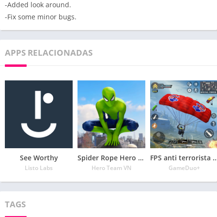
-Added look around.
-Fix some minor bugs.
APPS RELACIONADAS
See Worthy
Spider Rope Hero – Vegas Crime city
FPS anti terrorista Plantilla – Contador
Listo Labs
Hero Team VN
GameDuo+
TAGS