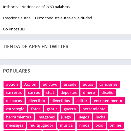
Inshorts – Noticias en sólo 60 palabras
Estaciona autos 3D Pro: conduce autos en la ciudad
Go Knots 3D
TIENDA DE APPS EN TWITTER
POPULARES
accion
Acción
adictivo
arcade
autos
canciones
carreras
carros
chat
deportes
dinero
diseño
disparos
divertido
divertidos
editor
entretenimento
estrategia
fotos
gratis
guerra
herramienta
herramientas
imagenes
juego
juegos
lucha
mensajes
multijugador
musica
niños
ocio
online