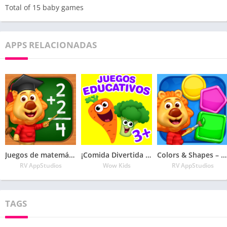
Total of 15 baby games
APPS RELACIONADAS
Juegos de matemáticas para niños: sumas y restas
¡Comida Divertida 2! Juegos
Colors & Shapes – Para aprender colores y formas
RV AppStudios
Wow Kids
RV AppStudios
TAGS