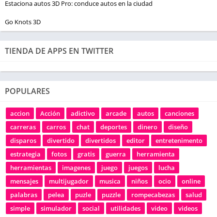
Estaciona autos 3D Pro: conduce autos en la ciudad
Go Knots 3D
TIENDA DE APPS EN TWITTER
POPULARES
accion
Acción
adictivo
arcade
autos
canciones
carreras
carros
chat
deportes
dinero
diseño
disparos
divertido
divertidos
editor
entretenimento
estrategia
fotos
gratis
guerra
herramienta
herramientas
imagenes
juego
juegos
lucha
mensajes
multijugador
musica
niños
ocio
online
palabras
pelea
puzle
puzzle
rompecabezas
salud
simple
simulador
social
utilidades
video
videos