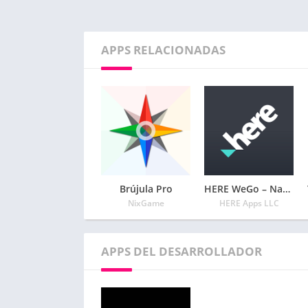
APPS RELACIONADAS
Brújula Pro
HERE WeGo – Navegación por ciudad
NixGame
HERE Apps LLC
APPS DEL DESARROLLADOR