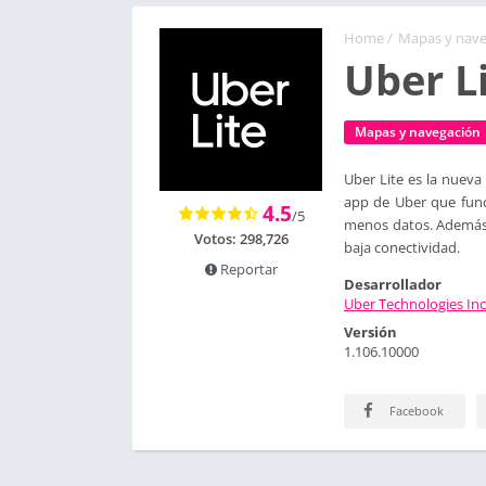
Home
/
Mapas y nave
Uber L
Mapas y navegación
Uber Lite es la nueva 
app de Uber que func
4.5
/5
menos datos. Además, 
Votos:
298,726
baja conectividad.
Reportar
Desarrollador
Uber Technologies Inc
Versión
1.106.10000
Facebook