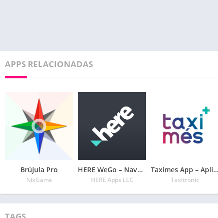
APPS RELACIONADAS
Brújula Pro
HERE WeGo – Navegación por ciudad
Taximes App – Aplicación t
NixGame
HERE Apps LLC
Taxitronic
TAGS