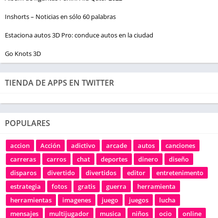
Inshorts – Noticias en sólo 60 palabras
Estaciona autos 3D Pro: conduce autos en la ciudad
Go Knots 3D
TIENDA DE APPS EN TWITTER
POPULARES
accion
Acción
adictivo
arcade
autos
canciones
carreras
carros
chat
deportes
dinero
diseño
disparos
divertido
divertidos
editor
entretenimento
estrategia
fotos
gratis
guerra
herramienta
herramientas
imagenes
juego
juegos
lucha
mensajes
multijugador
musica
niños
ocio
online