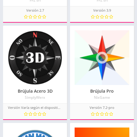
FFZ srl
FFZ srl
Versión 2.7
Versión 3.9
Brújula Acero 3D
Brújula Pro
SimplyWerx
NixGame
Versión Varía según el dispositivo.
Versión 7.2-pro