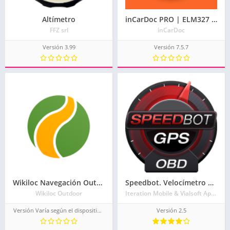
Altímetro
inCarDoc PRO | ELM327 El escáner OBD2
FFZ srl
inCarDoc
Versión 3.99
Versión 7.5.7
Wikiloc Navegación Outdoor GPS
Speedbot. Velocímetro GPS/OBD2
Wikiloc Outdoor
Iteration Mobile & Vialsoft Apps
Versión Varía según el dispositivo.
Versión 2.5