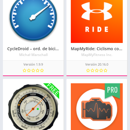
CycleDroid – ord. de bicicleta
MapMyRide: Ciclismo con GPS
Michał Marschall
MapMyFitness Inc.
Versión 1.9.9
Versión 20.16.0