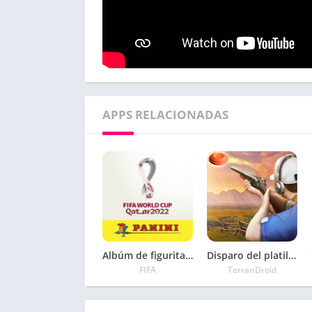
APPS RELACIONADAS
Albúm de figuritas Panini Fifa Qatar 2022
Disparo del platillo volante
FIFA
TerranDroid