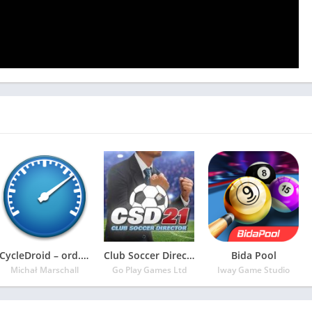
CycleDroid – ord. de bicicleta
Club Soccer Director 2021 – Gestión de fútbol
Bida Pool
Michał Marschall
Go Play Games Ltd
Iway Game Studio