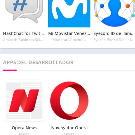
HashChat for Twitter
Mi Movistar Venezuela-Saldo, Recargas, Pagos y más
Eyecon: ID de llamadas, Marcador, contactos telf.
Amitech Business Solutions
Movistar Venezuela
Eyecon Phone Dialer & Co
APPS DEL DESARROLLADOR
Opera News
Navegador Opera
Opera
Opera