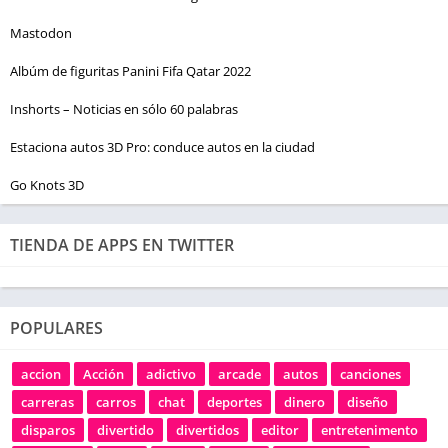
Mastodon
Albúm de figuritas Panini Fifa Qatar 2022
Inshorts – Noticias en sólo 60 palabras
Estaciona autos 3D Pro: conduce autos en la ciudad
Go Knots 3D
TIENDA DE APPS EN TWITTER
POPULARES
accion
Acción
adictivo
arcade
autos
canciones
carreras
carros
chat
deportes
dinero
diseño
disparos
divertido
divertidos
editor
entretenimento