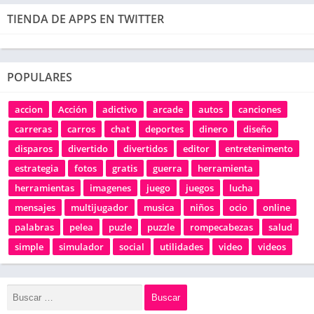
TIENDA DE APPS EN TWITTER
POPULARES
accion
Acción
adictivo
arcade
autos
canciones
carreras
carros
chat
deportes
dinero
diseño
disparos
divertido
divertidos
editor
entretenimento
estrategia
fotos
gratis
guerra
herramienta
herramientas
imagenes
juego
juegos
lucha
mensajes
multijugador
musica
niños
ocio
online
palabras
pelea
puzle
puzzle
rompecabezas
salud
simple
simulador
social
utilidades
video
videos