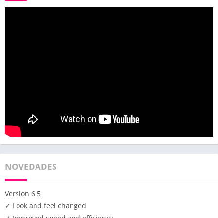
NOVEDADES
Version 6.5
✓ Look and feel changed
✓ Improved speed and efficiency