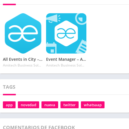
All Events in City – Discover Events On The GO
Event Manager – AllEvents.in
Amitech Business Solutions
Amitech Business Solutions
TAGS
app
novedad
nueva
twitter
whatsaap
COMENTARIOS DE FACEBOOK