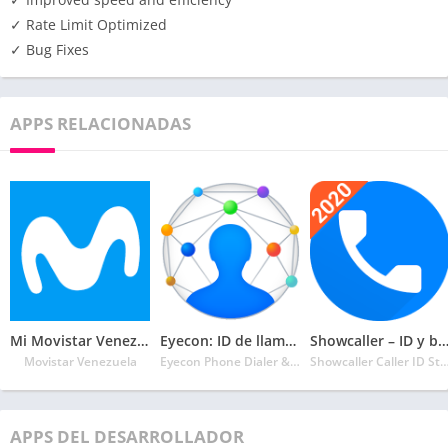
✓ Rate Limit Optimized
✓ Bug Fixes
APPS RELACIONADAS
Mi Movistar Venezuela-Saldo, Recargas, Pagos y más
Eyecon: ID de llamadas, Marcador, contactos telf.
Showcaller – ID y bloq
Movistar Venezuela
Eyecon Phone Dialer & Contacts
Showcaller Caller ID 
APPS DEL DESARROLLADOR