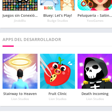
Juegos sin Conexión a Internet
Bluey: Let’s Play!
Peluquería – Salón de belleza
JindoBlu
Budge Studios
YovoGames
APPS DEL DESARROLLADOR
Stairway to Heaven
Fruit Clinic
Death Incoming
Lion Studios
Lion Studios
Lion Studios