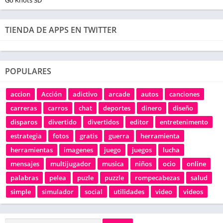
TIENDA DE APPS EN TWITTER
POPULARES
accion
Acción
adictivo
arcade
autos
canciones
carreras
carros
chat
deportes
dinero
diseño
disparos
divertido
divertidos
editor
entretenimento
estrategia
fotos
gratis
guerra
herramienta
herramientas
imagenes
juego
juegos
lucha
mensajes
multijugador
musica
niños
ocio
online
palabras
pelea
puzle
puzzle
rompecabezas
salud
simple
simulador
social
utilidades
video
videos