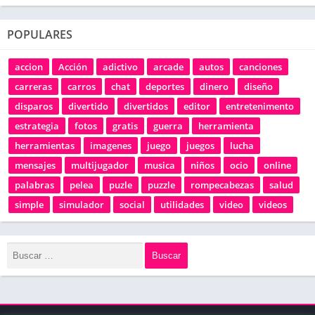
POPULARES
accion
Acción
adictivo
arcade
autos
canciones
carreras
carros
chat
deportes
dinero
diseño
disparos
divertido
divertidos
editor
entretenimento
estrategia
fotos
gratis
guerra
herramienta
herramientas
imagenes
juego
juegos
lucha
mensajes
multijugador
musica
niños
ocio
online
palabras
pelea
puzle
puzzle
rompecabezas
salud
simple
simulador
social
utilidades
video
videos