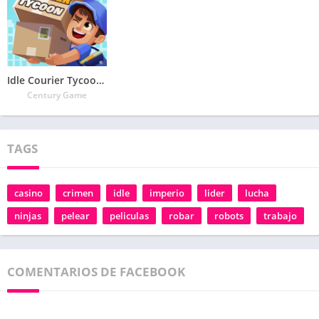
Idle Courier Tycoon – 3D Business Manager
Century Game
TAGS
casino
crimen
idle
imperio
lider
lucha
ninjas
pelear
peliculas
robar
robots
trabajo
COMENTARIOS DE FACEBOOK