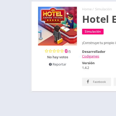
Home
/
Simulación
Hotel 
Simulación
¡Construye tu propio 
0
/5
Desarrollador
Codigames
No hay votos
Versión
Reportar
1.4.2
Facebook