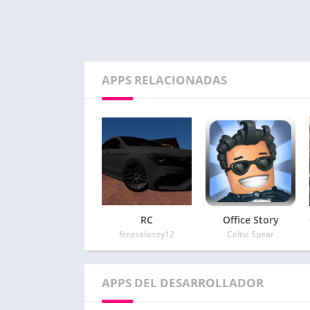
APPS RELACIONADAS
RC
Office Story
ferasalanzy12
Celtic Spear
APPS DEL DESARROLLADOR