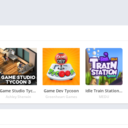
Game Studio Tycoon 3
Game Dev Tycoon
Idle Train Station Tycoon : Money Clicker Inc.
Ashley Sherwin
Greenheart Games
MEDU