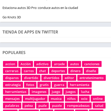
Estaciona autos 3D Pro: conduce autos en la ciudad
Go Knots 3D
TIENDA DE APPS EN TWITTER
POPULARES
accion
Acción
adictivo
arcade
autos
canciones
carreras
carros
chat
deportes
dinero
diseño
disparos
divertido
divertidos
editor
entretenimento
estrategia
fotos
gratis
guerra
herramienta
herramientas
imagenes
juego
juegos
lucha
mensajes
multijugador
musica
niños
ocio
online
palabras
pelea
puzle
puzzle
rompecabezas
salud