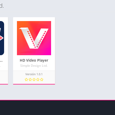
d.
rcicio de glúteos y piernas – glúteos perfectos
HD Video Player
.
Simple Design Ltd.
Versión 1.0.1