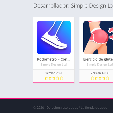
Desarrollador: Simple Design Lt
Podómetro – Contador de Calorías y Pasos Gratis
Eje
Simple Design Ltd.
Simple Design Ltd
Versión 2.0.1
Versión 1.0.36
© 2020 - Derechos reservados / La tienda de apps