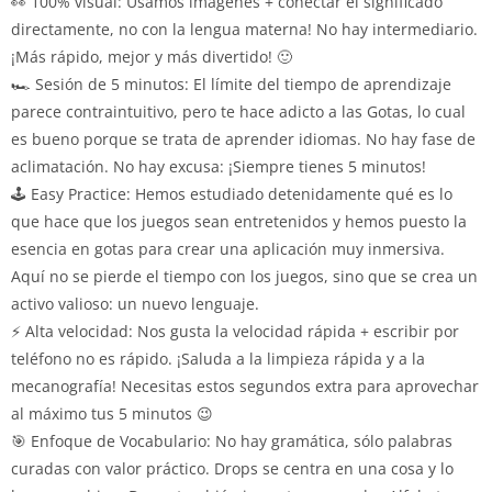
👀 100% visual: Usamos imágenes + conectar el significado
directamente, no con la lengua materna! No hay intermediario.
¡Más rápido, mejor y más divertido! 🙂
🏎️ Sesión de 5 minutos: El límite del tiempo de aprendizaje
parece contraintuitivo, pero te hace adicto a las Gotas, lo cual
es bueno porque se trata de aprender idiomas. No hay fase de
aclimatación. No hay excusa: ¡Siempre tienes 5 minutos!
🕹️ Easy Practice: Hemos estudiado detenidamente qué es lo
que hace que los juegos sean entretenidos y hemos puesto la
esencia en gotas para crear una aplicación muy inmersiva.
Aquí no se pierde el tiempo con los juegos, sino que se crea un
activo valioso: un nuevo lenguaje.
⚡ Alta velocidad: Nos gusta la velocidad rápida + escribir por
teléfono no es rápido. ¡Saluda a la limpieza rápida y a la
mecanografía! Necesitas estos segundos extra para aprovechar
al máximo tus 5 minutos 😉
🎯 Enfoque de Vocabulario: No hay gramática, sólo palabras
curadas con valor práctico. Drops se centra en una cosa y lo