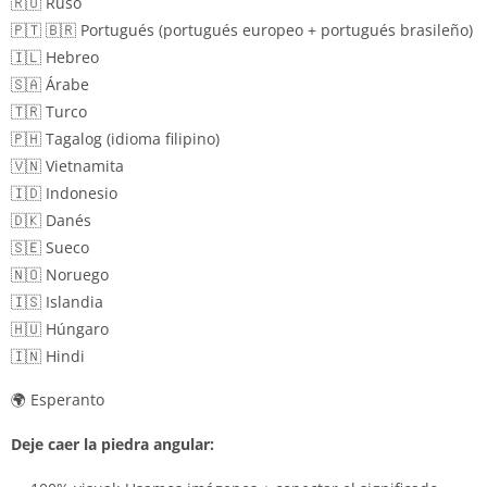
🇷🇺 Ruso
🇵🇹 🇧🇷 Portugués (portugués europeo + portugués brasileño)
🇮🇱 Hebreo
🇸🇦 Árabe
🇹🇷 Turco
🇵🇭 Tagalog (idioma filipino)
🇻🇳 Vietnamita
🇮🇩 Indonesio
🇩🇰 Danés
🇸🇪 Sueco
🇳🇴 Noruego
🇮🇸 Islandia
🇭🇺 Húngaro
🇮🇳 Hindi
🌍 Esperanto
Deje caer la piedra angular: