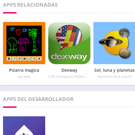
APPS RELACIONADAS
Pizarra magica
Dexway
Sol, luna y planetas
ng-labs
CAE Computer Aided USA Corp.
Harnisch Ges.m.b.H.
APPS DEL DESARROLLADOR