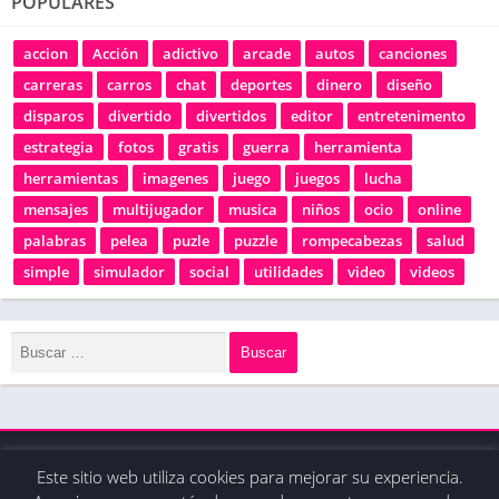
POPULARES
accion
Acción
adictivo
arcade
autos
canciones
carreras
carros
chat
deportes
dinero
diseño
disparos
divertido
divertidos
editor
entretenimento
estrategia
fotos
gratis
guerra
herramienta
herramientas
imagenes
juego
juegos
lucha
mensajes
multijugador
musica
niños
ocio
online
palabras
pelea
puzle
puzzle
rompecabezas
salud
simple
simulador
social
utilidades
video
videos
Este sitio web utiliza cookies para mejorar su experiencia.
© 2020 - Derechos reservados / La tienda de apps