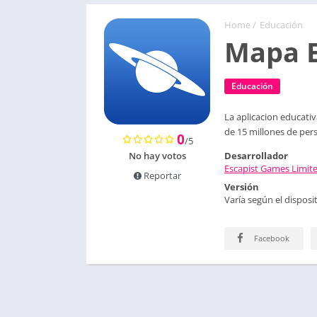
Home
/
Educación
Mapa E
Educación
La aplicacion educati
de 15 millones de perso
0
/5
No hay votos
Desarrollador
Escapist Games Limit
Reportar
Versión
Varía según el disposit
Facebook