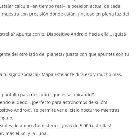
Estelar calcula –en tiempo real– la posición actual de cada
 te muestra con precisión dónde están, ¡incluso en plena luz del
strella? Apunta con tu Dispositivo Android hacia ella… ¡quizá
gente del otro lado del planeta? ¡Basta con que apuntes con tu
la tu signo zodiacal? Mapa Estelar te dirá eso y mucho más.
a pantalla para descubrir qué estás mirando*.
iendo el dedo… ¡perfecto para astrónomos de sillón!
ositivo Android. Te permite ver el cielo nocturno mientras
ángulo.
isibles de ambos hemisferios; ¡más de 5.000 estrellas!
r, más el Sol y la Luna.