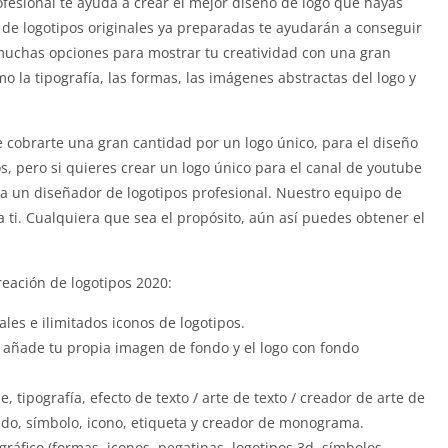
rofesional te ayuda a crear el mejor diseño de logo que hayas
 de logotipos originales ya preparadas te ayudarán a conseguir
muchas opciones para mostrar tu creatividad con una gran
o la tipografía, las formas, las imágenes abstractas del logo y
 cobrarte una gran cantidad por un logo único, para el diseño
, pero si quieres crear un logo único para el canal de youtube
 a un diseñador de logotipos profesional. Nuestro equipo de
 ti. Cualquiera que sea el propósito, aún así puedes obtener el
creación de logotipos 2020:
ales e ilimitados iconos de logotipos.
, añade tu propia imagen de fondo y el logo con fondo
e, tipografía, efecto de texto / arte de texto / creador de arte de
do, símbolo, icono, etiqueta y creador de monograma.
ráfico (formas, iconos, pegatinas, logotipos 3d, símbolos,