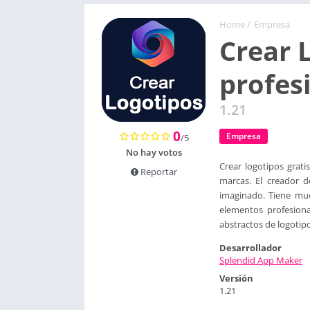
Home
/
Empresa
Crear 
profes
1.21
0
Empresa
/5
No hay votos
Crear logotipos grat
Reportar
marcas. El creador d
imaginado. Tiene muc
elementos profesiona
abstractos de logotip
Desarrollador
Splendid App Maker
Versión
1.21