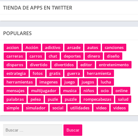
TIENDA DE APPS EN TWITTER
POPULARES
accion
Acción
adictivo
arcade
autos
canciones
carreras
carros
chat
deportes
dinero
diseño
disparos
divertido
divertidos
editor
entretenimento
estrategia
fotos
gratis
guerra
herramienta
herramientas
imagenes
juego
juegos
lucha
mensajes
multijugador
musica
niños
ocio
online
palabras
pelea
puzle
puzzle
rompecabezas
salud
simple
simulador
social
utilidades
video
videos