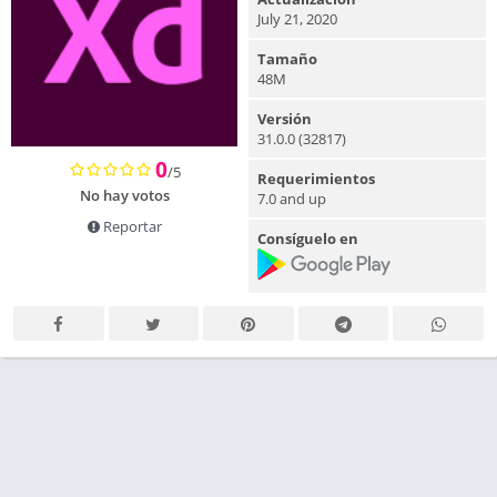
July 21, 2020
Tamaño
48M
Versión
31.0.0 (32817)
0
/5
Requerimientos
No hay votos
7.0 and up
Reportar
Consíguelo en