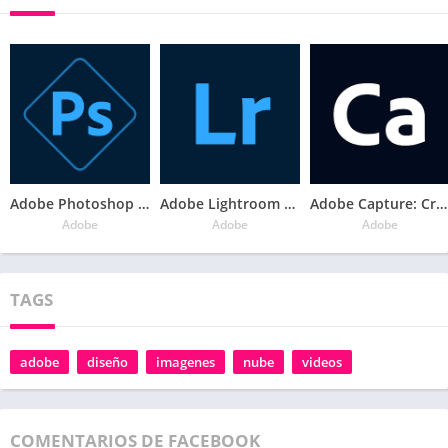
Adobe Photoshop Express: fotos y collages
Adobe Lightroom – Editor de fotos
Adobe Capture: Creador de vectores y motivos
Adobe
Adobe
Adobe
TAGS
adobe
diseño
imagenes
nube
videos
COMENTARIOS DE FACEBOOK