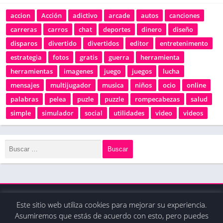
accion
Acción
adictivo
arcade
autos
canciones
carreras
carros
chat
deportes
dinero
diseño
disparos
divertido
divertidos
editor
entretenimento
estrategia
fotos
gratis
guerra
herramienta
herramientas
imagenes
juego
juegos
lucha
mensajes
multijugador
musica
niños
ocio
online
palabras
pelea
puzle
puzzle
rompecabezas
salud
simple
simulador
social
utilidades
video
videos
Este sitio web utiliza cookies para mejorar su experiencia.
© 2020 - Derechos reservados / La tienda de apps
Asumiremos que estás de acuerdo con esto, pero puedes