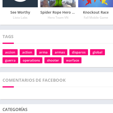
See Worthy
Spider Rope Hero – Vegas Crime city
Knockout Race
Listo Labs
Hero Team VN
Fall Mobile Game
TAGS
accion
action
arma
armas
disparos
global
guerra
operations
shooter
warface
COMENTARIOS DE FACEBOOK
CATEGORÍAS