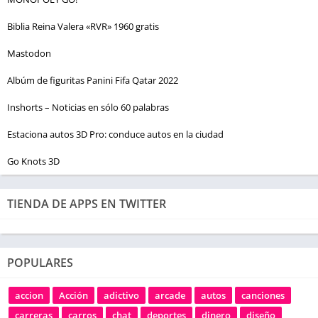
Biblia Reina Valera «RVR» 1960 gratis
Mastodon
Albúm de figuritas Panini Fifa Qatar 2022
Inshorts – Noticias en sólo 60 palabras
Estaciona autos 3D Pro: conduce autos en la ciudad
Go Knots 3D
TIENDA DE APPS EN TWITTER
POPULARES
accion
Acción
adictivo
arcade
autos
canciones
carreras
carros
chat
deportes
dinero
diseño