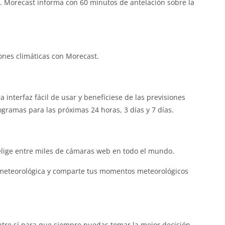
. Morecast informa con 60 minutos de antelación sobre la
ones climáticas con Morecast.
 interfaz fácil de usar y benefíciese de las previsiones
gramas para las próximas 24 horas, 3 días y 7 días.
elige entre miles de cámaras web en todo el mundo.
meteorológica y comparte tus momentos meteorológicos
tre sí para que siempre puedas tomar la mejor decisión.