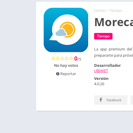
Home
/
Tiempo
Morec
Tiempo
La app premium del 
prepararte para próxi
0
/5
No hay votos
Desarrollador
UBIMET
Reportar
Versión
4.0.26
Facebook