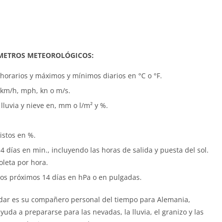
METROS METEOROLÓGICOS:
horarios y máximos y mínimos diarios en °C o °F.
n km/h, mph, kn o m/s.
lluvia y nieve en, mm o l/m² y %.
istos en %.
4 días en min., incluyendo las horas de salida y puesta del sol.
oleta por hora.
los próximos 14 días en hPa o en pulgadas.
ar es su compañero personal del tiempo para Alemania,
yuda a prepararse para las nevadas, la lluvia, el granizo y las