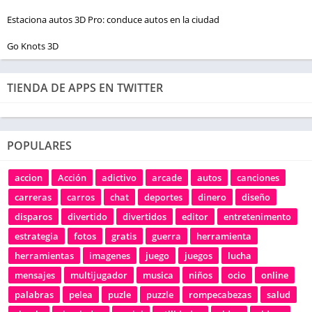
Estaciona autos 3D Pro: conduce autos en la ciudad
Go Knots 3D
TIENDA DE APPS EN TWITTER
POPULARES
accion
Acción
adictivo
arcade
autos
canciones
carreras
carros
chat
deportes
dinero
diseño
disparos
divertido
divertidos
editor
entretenimento
estrategia
fotos
gratis
guerra
herramienta
herramientas
imagenes
juego
juegos
lucha
mensajes
multijugador
musica
niños
ocio
online
palabras
pelea
puzle
puzzle
rompecabezas
salud