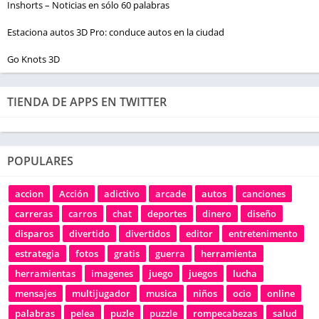
Inshorts – Noticias en sólo 60 palabras
Estaciona autos 3D Pro: conduce autos en la ciudad
Go Knots 3D
TIENDA DE APPS EN TWITTER
POPULARES
accion
Acción
adictivo
arcade
autos
canciones
carreras
carros
chat
deportes
dinero
diseño
disparos
divertido
divertidos
editor
entretenimento
estrategia
fotos
gratis
guerra
herramienta
herramientas
imagenes
juego
juegos
lucha
mensajes
multijugador
musica
niños
ocio
online
palabras
pelea
puzle
puzzle
rompecabezas
salud