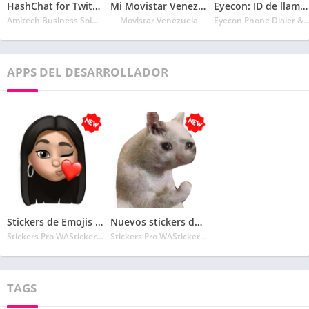
HashChat for Twitter
Mi Movistar Venezuela-Saldo, Recargas, Pagos y más
Eyecon: ID de llamadas, Marcador, contactos telf.
Amitech Business Solutions
Movistar Venezuela
Eyecon Phone Dialer & Co
APPS DEL DESARROLLADOR
Stickers de Emojis Animados en 3D WAStickerApps
Nuevos stickers de memes de gatos WAStickerApps
Stickers Pro WAStickerapps
Stickers Pro WAStickerapps
TAGS