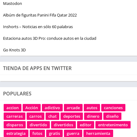
Mastodon
Albúm de figuritas Panini Fifa Qatar 2022
Inshorts – Noticias en sólo 60 palabras
Estaciona autos 3D Pro: conduce autos en la ciudad
Go Knots 3D
TIENDA DE APPS EN TWITTER
POPULARES
accion
Acción
adictivo
arcade
autos
canciones
carreras
carros
chat
deportes
dinero
diseño
disparos
divertido
divertidos
editor
entretenimento
estrategia
fotos
gratis
guerra
herramienta