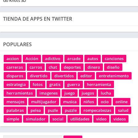
Go Knots 3D
TIENDA DE APPS EN TWITTER
POPULARES
accion
Acción
adictivo
arcade
autos
canciones
carreras
carros
chat
deportes
dinero
diseño
disparos
divertido
divertidos
editor
entretenimento
estrategia
fotos
gratis
guerra
herramienta
herramientas
imagenes
juego
juegos
lucha
mensajes
multijugador
musica
niños
ocio
online
palabras
pelea
puzle
puzzle
rompecabezas
salud
simple
simulador
social
utilidades
video
videos