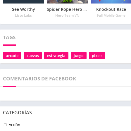
See Worthy
Spider Rope Hero – Vegas Crime city
Knockout Race
Listo Labs
Hero Team VN
Fall Mobile Game
TAGS
arcade
cuevas
estrategia
juego
pixels
COMENTARIOS DE FACEBOOK
CATEGORÍAS
Acción