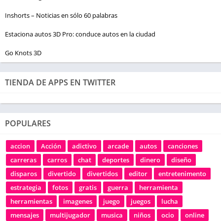
Inshorts – Noticias en sólo 60 palabras
Estaciona autos 3D Pro: conduce autos en la ciudad
Go Knots 3D
TIENDA DE APPS EN TWITTER
POPULARES
accion
Acción
adictivo
arcade
autos
canciones
carreras
carros
chat
deportes
dinero
diseño
disparos
divertido
divertidos
editor
entretenimento
estrategia
fotos
gratis
guerra
herramienta
herramientas
imagenes
juego
juegos
lucha
mensajes
multijugador
musica
niños
ocio
online