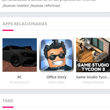
¡Nuevos niveles! ¡Nuevas reformas!
APPS RELACIONADAS
RC
Office Story
Game Studio Tycoon 3
ferasalanzy12
Celtic Spear
Ashley Sherwin
TAGS