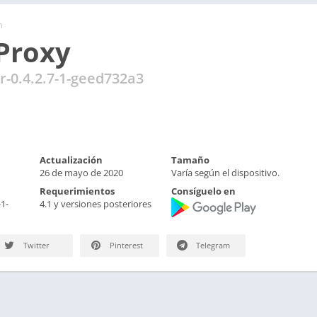
n
Proxy
or-0.4.2.7-1-geed732a3
Actualización
Tamaño
26 de mayo de 2020
Varía según el dispositivo.
Requerimientos
Consíguelo en
-1-
4.1 y versiones posteriores
Twitter
Pinterest
Telegram