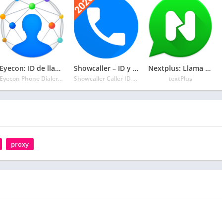
Eyecon: ID de llamadas, Marcador, contactos telf.
Showcaller – ID y bloqueo
Nextplus: Llama Gratis + Texto
Eyecon Phone Dialer & Contacts
Showcaller Caller ID Studio
textPlus
proxy