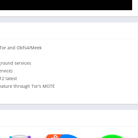
f Tor and Obfs4/Meek
ground services
rvice)
12 latest
feature through Tor's MOTE