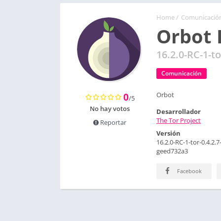
Home
/
Comunicació
Orbot 
16.2.0-RC-1-t
Comunicación
Orbot
0
/5
No hay votos
Desarrollador
The Tor Project
Reportar
Versión
16.2.0-RC-1-tor-0.4.2.7
geed732a3
Facebook