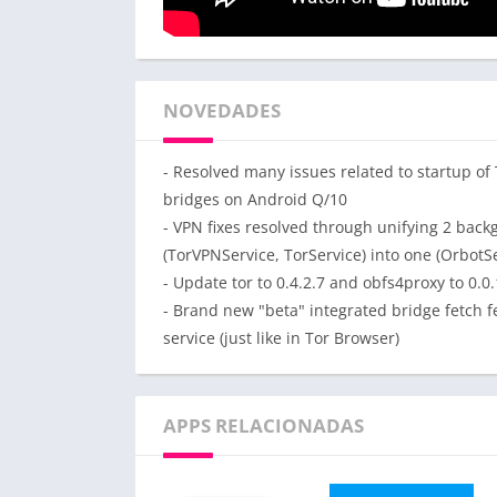
NOVEDADES
- Resolved many issues related to startup o
bridges on Android Q/10
- VPN fixes resolved through unifying 2 back
(TorVPNService, TorService) into one (OrbotSe
- Update tor to 0.4.2.7 and obfs4proxy to 0.0.
- Brand new "beta" integrated bridge fetch 
service (just like in Tor Browser)
APPS RELACIONADAS