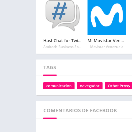
HashChat for Twitter
Mi Movistar Venezuela-Saldo, Recargas, Pagos y más
Amitech Business Solutions
Movistar Venezuela
TAGS
comunicacion
navegador
Orbot Proxy
COMENTARIOS DE FACEBOOK