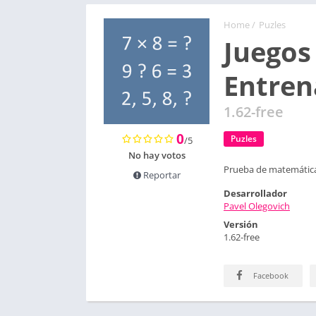
Home
/
Puzles
Juegos
Entren
1.62-free
0
Puzles
/5
No hay votos
Prueba de matemática
Reportar
Desarrollador
Pavel Olegovich
Versión
1.62-free
Facebook