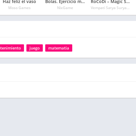
Haz feliz el vaso
Bolas. Ejercicio mental
RoCoDi – Magic Squares
Moso Games
NixGame
Vempati Satya Suryanarayana
etenimiento
juego
matematia