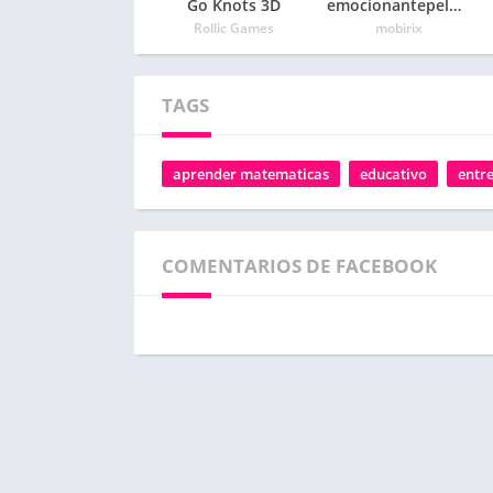
Go Knots 3D
emocionantepelota rompecabezas
Rollic Games
mobirix
TAGS
aprender matematicas
educativo
entr
COMENTARIOS DE FACEBOOK