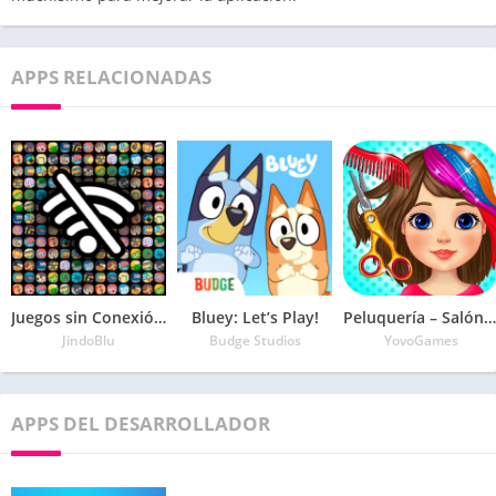
APPS RELACIONADAS
Juegos sin Conexión a Internet
Bluey: Let’s Play!
Peluquería – Salón de belleza
JindoBlu
Budge Studios
YovoGames
APPS DEL DESARROLLADOR