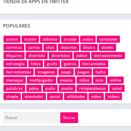
TIENDA DE APPS EN TWITTER
POPULARES
accion
Acción
adictivo
arcade
autos
canciones
carreras
carros
chat
deportes
dinero
diseño
disparos
divertido
divertidos
editor
entretenimento
estrategia
fotos
gratis
guerra
herramienta
herramientas
imagenes
juego
juegos
lucha
mensajes
multijugador
musica
niños
ocio
online
palabras
pelea
puzle
puzzle
rompecabezas
salud
simple
simulador
social
utilidades
video
videos