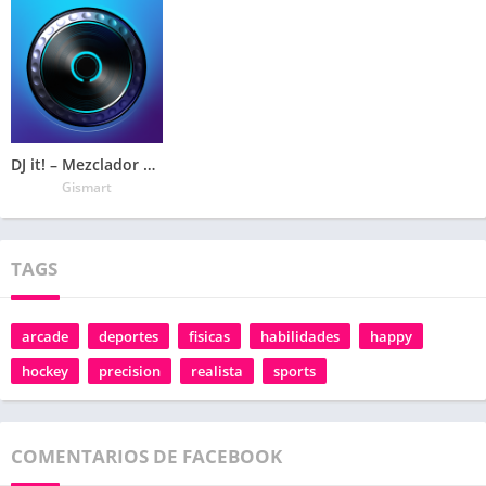
DJ it! – Mezclador de música
Gismart
TAGS
arcade
deportes
fisicas
habilidades
happy
hockey
precision
realista
sports
COMENTARIOS DE FACEBOOK