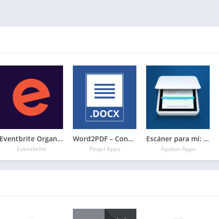
Eventbrite Organizador
Word2PDF – Convertir DOC/DOCX a PDF Gratis
Escáner para mí: escanear documentos y fotos a PDF
Eventbrite
Pequi Apps
Apalon Apps