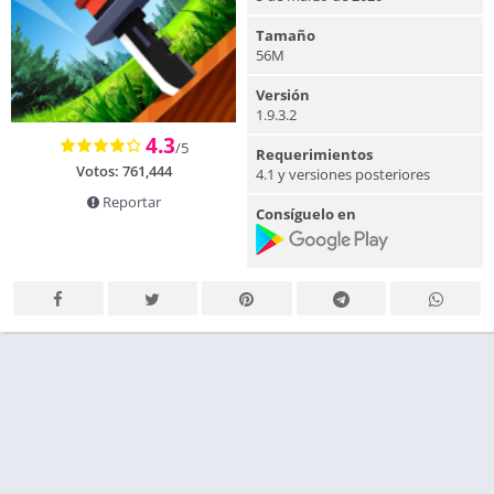
Tamaño
56M
Versión
1.9.3.2
4.3
/5
Requerimientos
Votos:
761,444
4.1 y versiones posteriores
Reportar
Consíguelo en