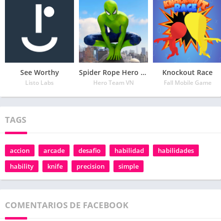
See Worthy
Spider Rope Hero – Vegas Crime city
Knockout Race
Listo Labs
Hero Team VN
Fall Mobile Game
TAGS
accion
arcade
desafio
habilidad
habilidades
hability
knife
precision
simple
COMENTARIOS DE FACEBOOK