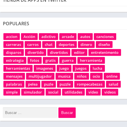
POPULARES
accion
Acción
adictivo
arcade
autos
canciones
carreras
carros
chat
deportes
dinero
diseño
disparos
divertido
divertidos
editor
entretenimento
estrategia
fotos
gratis
guerra
herramienta
herramientas
imagenes
juego
juegos
lucha
mensajes
multijugador
musica
niños
ocio
online
palabras
pelea
puzle
puzzle
rompecabezas
salud
simple
simulador
social
utilidades
video
videos