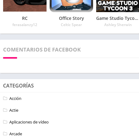
RC
Office Story
Game Studio Tycoon 3
ferasalanzy12
Celtic Spear
Ashley Sherwin
COMENTARIOS DE FACEBOOK
CATEGORÍAS
Acción
Actie
Aplicaciones de vídeo
Arcade