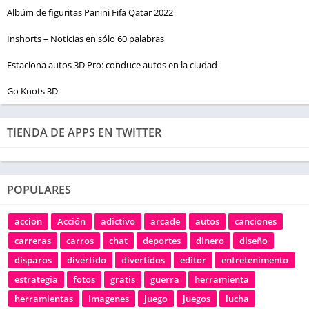
Albúm de figuritas Panini Fifa Qatar 2022
Inshorts – Noticias en sólo 60 palabras
Estaciona autos 3D Pro: conduce autos en la ciudad
Go Knots 3D
TIENDA DE APPS EN TWITTER
POPULARES
accion
Acción
adictivo
arcade
autos
canciones
carreras
carros
chat
deportes
dinero
diseño
disparos
divertido
divertidos
editor
entretenimento
estrategia
fotos
gratis
guerra
herramienta
herramientas
imagenes
juego
juegos
lucha