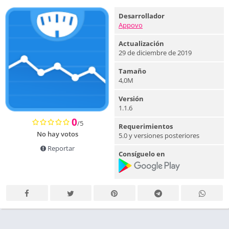
Desarrollador
Appovo
Actualización
29 de diciembre de 2019
Tamaño
4,0M
Versión
1.1.6
0
/5
Requerimientos
No hay votos
5.0 y versiones posteriores
Reportar
Consíguelo en