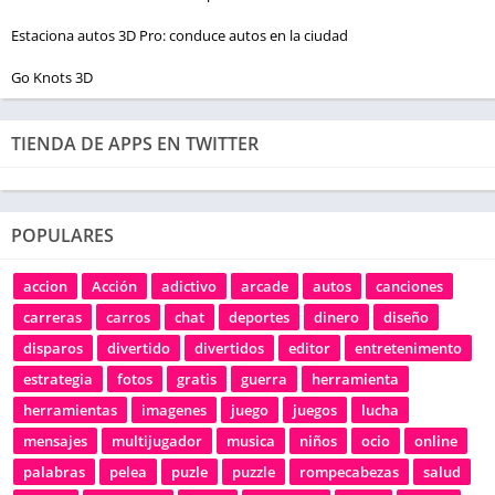
Estaciona autos 3D Pro: conduce autos en la ciudad
Go Knots 3D
TIENDA DE APPS EN TWITTER
POPULARES
accion
Acción
adictivo
arcade
autos
canciones
carreras
carros
chat
deportes
dinero
diseño
disparos
divertido
divertidos
editor
entretenimento
estrategia
fotos
gratis
guerra
herramienta
herramientas
imagenes
juego
juegos
lucha
mensajes
multijugador
musica
niños
ocio
online
palabras
pelea
puzle
puzzle
rompecabezas
salud