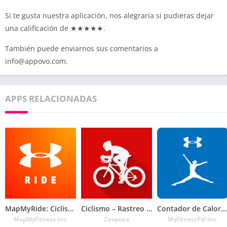
Si te gusta nuestra aplicación, nos alegraría si pudieras dejar
una calificación de ★★★★★.
También puede enviarnos sus comentarios a
info@appovo.com
.
APPS RELACIONADAS
MapMyRide: Ciclismo con GPS
Ciclismo – Rastreo de Bicicleta
Contador de Calorías
MapMyFitness Inc.
Zeopoxa
MyFitnessPal Inc.