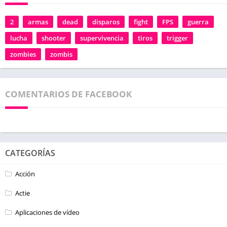
2
armas
dead
disparos
fight
FPS
guerra
lucha
shooter
supervivencia
tiros
trigger
zombies
zombis
COMENTARIOS DE FACEBOOK
CATEGORÍAS
Acción
Actie
Aplicaciones de vídeo