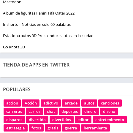
Mastodon
Albúm de figuritas Panini Fifa Qatar 2022
Inshorts – Noticias en sólo 60 palabras
Estaciona autos 3D Pro: conduce autos en la ciudad
Go Knots 3D
TIENDA DE APPS EN TWITTER
POPULARES
accion
Acción
adictivo
arcade
autos
canciones
carreras
carros
chat
deportes
dinero
diseño
disparos
divertido
divertidos
editor
entretenimento
estrategia
fotos
gratis
guerra
herramienta