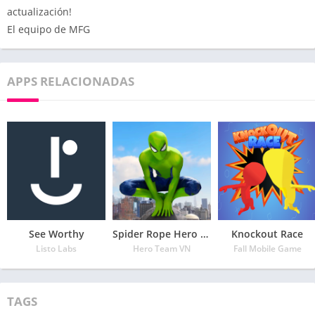
actualización!
El equipo de MFG
APPS RELACIONADAS
See Worthy
Spider Rope Hero – Vegas Crime city
Knockout Race
Listo Labs
Hero Team VN
Fall Mobile Game
TAGS