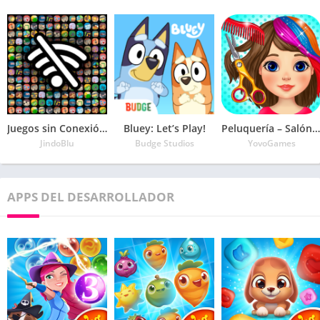
Juegos sin Conexión a Internet
Bluey: Let’s Play!
Peluquería – Salón de belleza
JindoBlu
Budge Studios
YovoGames
APPS DEL DESARROLLADOR