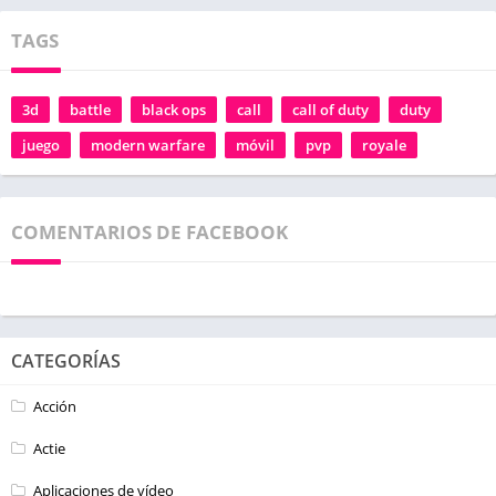
TAGS
3d
battle
black ops
call
call of duty
duty
juego
modern warfare
móvil
pvp
royale
COMENTARIOS DE FACEBOOK
CATEGORÍAS
Acción
Actie
Aplicaciones de vídeo