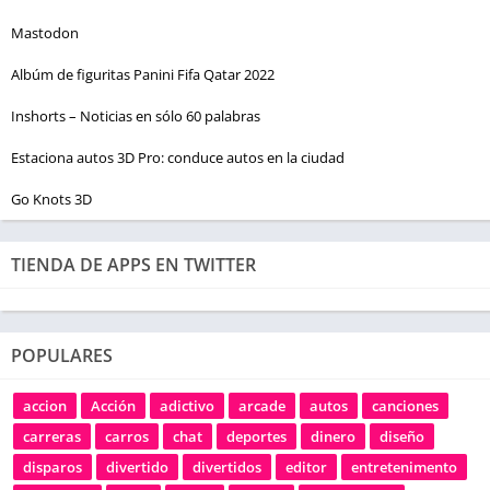
Mastodon
Albúm de figuritas Panini Fifa Qatar 2022
Inshorts – Noticias en sólo 60 palabras
Estaciona autos 3D Pro: conduce autos en la ciudad
Go Knots 3D
TIENDA DE APPS EN TWITTER
POPULARES
accion
Acción
adictivo
arcade
autos
canciones
carreras
carros
chat
deportes
dinero
diseño
disparos
divertido
divertidos
editor
entretenimento