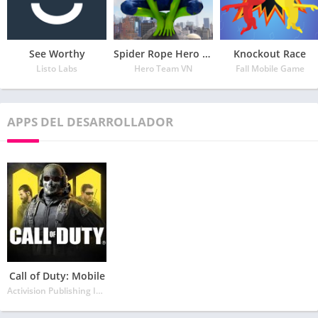
See Worthy
Spider Rope Hero – Vegas Crime city
Knockout Race
Listo Labs
Hero Team VN
Fall Mobile Game
APPS DEL DESARROLLADOR
Call of Duty: Mobile
Activision Publishing Inc.