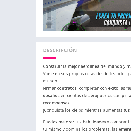
DESCRIPCIÓN
Construir
la
mejor aerolínea
del
mundo
y
m
Vuele en sus propias rutas desde los princip
mundo.
Firmar
contratos
, completar con
éxito
las fa
desafíos
en cientos de aeropuertos con pistas
recompensas
.
¡Conquista los cielos mientras aumentas tus
Puedes
mejorar
tus
habilidades
y comprar in
tú mismo y domina los problemas, las
emerg