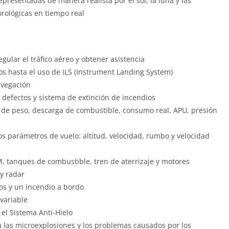
presentadas de manera realista por el sol, la luna y las
orológicas en tiempo real
gular el tráfico aéreo y obtener asistencia
os hasta el uso de ILS (Instrument Landing System)
avegación
defectos y sistema de extinción de incendios
de peso, descarga de combustible, consumo real, APU, presión
los parámetros de vuelo: altitud, velocidad, rumbo y velocidad
M, tanques de combustible, tren de aterrizaje y motores
 y radar
os y un incendio a bordo
 variable
 el Sistema Anti-Hielo
a las microexplosiones y los problemas causados por los