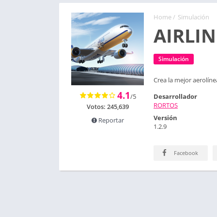
Home
/
Simulación
AIRLI
Simulación
Crea la mejor aerolín
4.1
/5
Desarrollador
RORTOS
Votos:
245,639
Versión
Reportar
1.2.9
Facebook