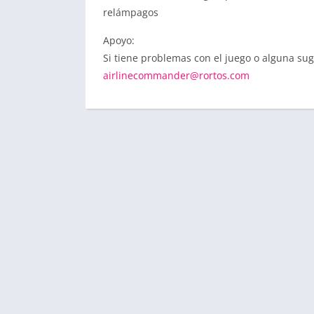
relámpagos
Apoyo:
Si tiene problemas con el juego o alguna sug
airlinecommander@rortos.com