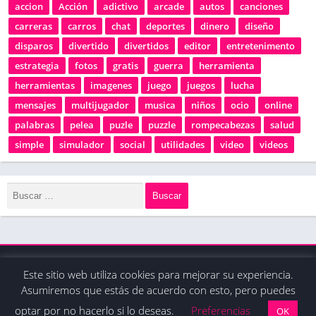
accion
Acción
adictivo
arcade
autos
canciones
carreras
carros
chat
deportes
dinero
diseño
disparos
divertido
divertidos
editor
entretenimento
estrategia
fotos
gratis
guerra
herramienta
herramientas
imagenes
juego
juegos
lucha
mensajes
multijugador
musica
niños
ocio
online
palabras
pelea
puzle
puzzle
rompecabezas
salud
simple
simulador
social
utilidades
video
videos
Este sitio web utiliza cookies para mejorar su experiencia.
© 2020 - Derechos reservados / La tienda de apps
Asumiremos que estás de acuerdo con esto, pero puedes
optar por no hacerlo si lo deseas.
Preferencias
OK