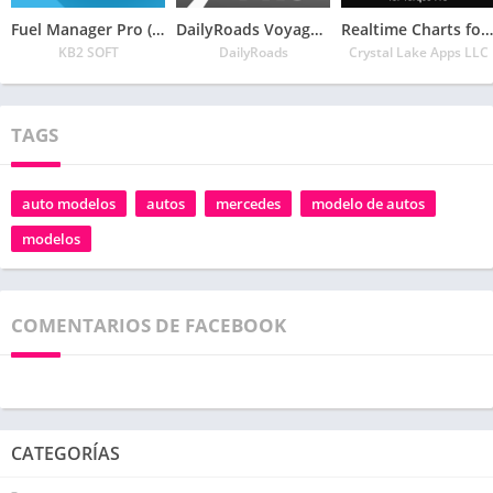
Fuel Manager Pro (Consumo)
DailyRoads Voyager Pro
Realtime Charts for Torque Pro
KB2 SOFT
DailyRoads
Crystal Lake Apps LLC
TAGS
auto modelos
autos
mercedes
modelo de autos
modelos
COMENTARIOS DE FACEBOOK
CATEGORÍAS