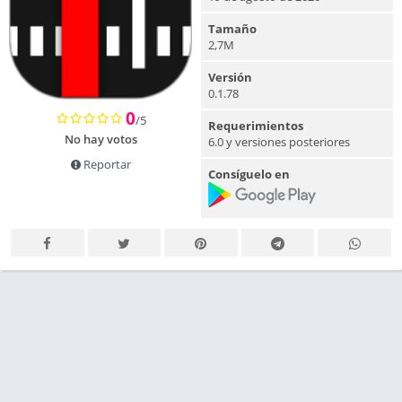
Tamaño
2,7M
Versión
0.1.78
0
/5
Requerimientos
No hay votos
6.0 y versiones posteriores
Reportar
Consíguelo en