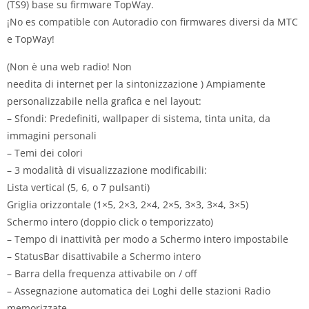
(TS9) base su firmware TopWay.
¡No es compatible con Autoradio con firmwares diversi da MTC
e TopWay!
(Non è una web radio! Non
needita di internet per la sintonizzazione ) Ampiamente
personalizzabile nella grafica e nel layout:
– Sfondi: Predefiniti, wallpaper di sistema, tinta unita, da
immagini personali
– Temi dei colori
– 3 modalità di visualizzazione modificabili:
Lista vertical (5, 6, o 7 pulsanti)
Griglia orizzontale (1×5, 2×3, 2×4, 2×5, 3×3, 3×4, 3×5)
Schermo intero (doppio click o temporizzato)
– Tempo di inattività per modo a Schermo intero impostabile
– StatusBar disattivabile a Schermo intero
– Barra della frequenza attivabile on / off
– Assegnazione automatica dei Loghi delle stazioni Radio
memorizzate