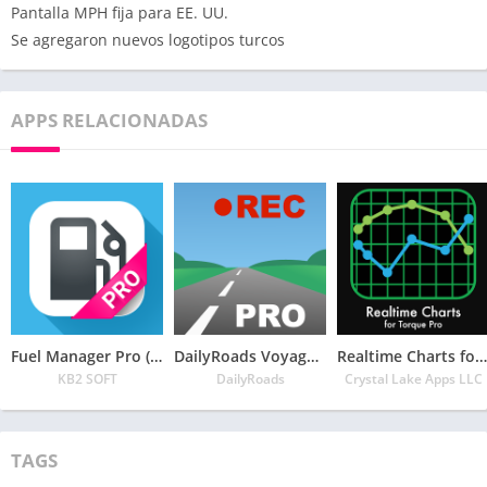
Pantalla MPH fija para EE. UU.
Se agregaron nuevos logotipos turcos
APPS RELACIONADAS
Fuel Manager Pro (Consumo)
DailyRoads Voyager Pro
Realtime Charts for Torque Pro
KB2 SOFT
DailyRoads
Crystal Lake Apps LLC
TAGS