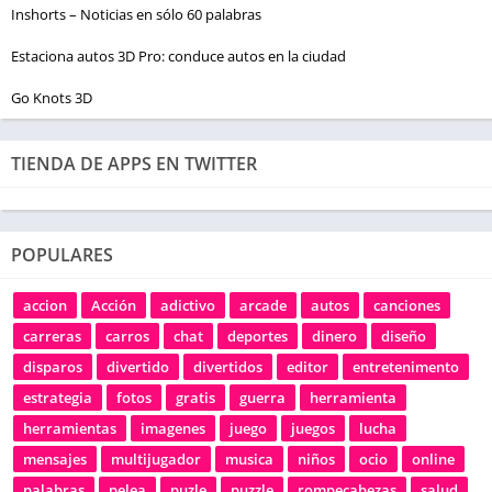
Inshorts – Noticias en sólo 60 palabras
Estaciona autos 3D Pro: conduce autos en la ciudad
Go Knots 3D
TIENDA DE APPS EN TWITTER
POPULARES
accion
Acción
adictivo
arcade
autos
canciones
carreras
carros
chat
deportes
dinero
diseño
disparos
divertido
divertidos
editor
entretenimento
estrategia
fotos
gratis
guerra
herramienta
herramientas
imagenes
juego
juegos
lucha
mensajes
multijugador
musica
niños
ocio
online
palabras
pelea
puzle
puzzle
rompecabezas
salud