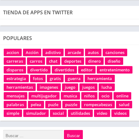
TIENDA DE APPS EN TWITTER
POPULARES
accion
Acción
adictivo
arcade
autos
canciones
carreras
carros
chat
deportes
dinero
diseño
disparos
divertido
divertidos
editor
entretenimento
estrategia
fotos
gratis
guerra
herramienta
herramientas
imagenes
juego
juegos
lucha
mensajes
multijugador
musica
niños
ocio
online
palabras
pelea
puzle
puzzle
rompecabezas
salud
simple
simulador
social
utilidades
video
videos