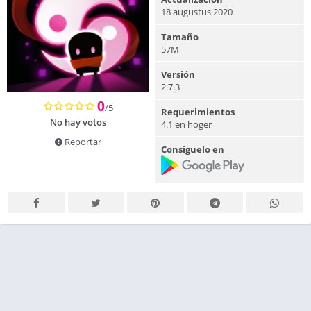
18 augustus 2020
Tamaño
57M
Versión
2.7.3
0
/5
Requerimientos
No hay votos
4.1 en hoger
Reportar
Consíguelo en