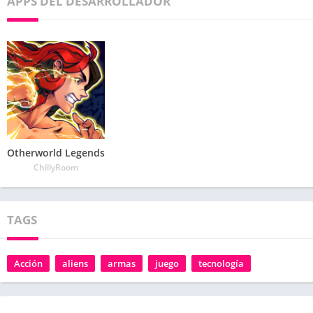
APPS DEL DESARROLLADOR
Otherworld Legends
ChillyRoom
TAGS
Acción
aliens
armas
juego
tecnología